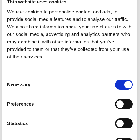
This website uses cookies
Prophylaxe und Assistenz
We use cookies to personalise content and ads, to
provide social media features and to analyse our traffic.
We also share information about your use of our site with
our social media, advertising and analytics partners who
may combine it with other information that you’ve
provided to them or that they’ve collected from your use
of their services.
Consent
Necessary
Selection
Éva Tímea Pócsik –
Preferences
Dentalhygienikerin bei
CompletDent
Statistics
Dentalhygienikerin, Zahnarztassistentin