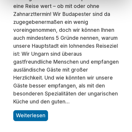
v
eine Reise wert – ob mit oder ohne
z
o
Zahnarzttermin! Wir Budapester sind da
t
r
zugegebenermaßen ein wenig
?
b
voreingenommen, doch wir können Ihnen
D
e
auch mindestens 5 Gründe nennen, warum
i
r
unsere Hauptstadt ein lohnendes Reiseziel
e
e
ist: Wir Ungarn sind überaus
S
i
gastfreundliche Menschen und empfangen
e
t
ausländische Gäste mit großer
d
u
Herzlichkeit. Und wie könnten wir unsere
i
n
Gäste besser empfangen, als mit den
e
g
besonderen Spezialitäten der ungarischen
r
Küche und den guten…
u
n
B
Weiterlesen
g
u
i
d