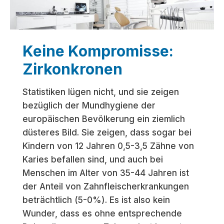
f
ü
r
Keine Kompromisse:
S
c
Zirkonkronen
h
r
Statistiken lügen nicht, und sie zeigen
i
bezüglich der Mundhygiene der
t
europäischen Bevölkerung ein ziemlich
t
düsteres Bild. Sie zeigen, dass sogar bei
z
Kindern von 12 Jahren 0,5-3,5 Zähne von
u
Karies befallen sind, und auch bei
r
Menschen im Alter von 35-44 Jahren ist
g
der Anteil von Zahnfleischerkrankungen
ü
beträchtlich (5-0%). Es ist also kein
n
Wunder, dass es ohne entsprechende
s