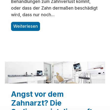
Behandlungen zum Zahnverlust kommt,
t
oder dass der Zahn dermaßen beschädigt
i
wird, dass nur noch…
g
e
K
Weiterlesen
n
e
Z
i
a
n
h
e
n
K
b
o
e
m
h
p
a
r
Angst vor dem
n
o
d
m
Zahnarzt? Die
l
i