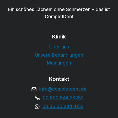
a
S
r
Ein schönes Lächeln ohne Schmerzen – das ist
t
n
CompletDent
a
z
d
u
t
m
Klinik
z
Z
Über uns
w
a
i
Unsere Behandlungen
h
s
Meinungen
n
c
a
h
Kontakt
r
e
z
info@completdent.de
n
t
T
00 800 844 28282
—
e
00 36 30 244 4152
w
r
a