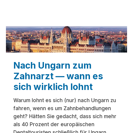
s
a
t
p
d
e
i
s
e
t
s
a
a
l
n
Nach Ungarn zum
s
f
R
Zahnarzt — wann es
t
e
e
sich wirklich lohnt
i
L
s
ö
Warum lohnt es sich (nur) nach Ungarn zu
e
s
fahren, wenn es um Zahnbehandlungen
z
u
geht? Hätten Sie gedacht, dass sich mehr
i
n
als 40 Prozent der europäischen
e
g
Dentaltouristen schließlich für Ungarn