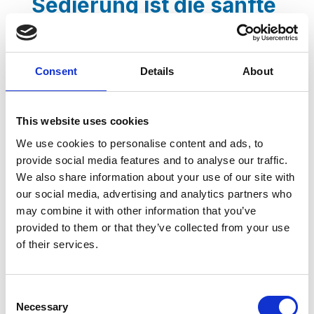
Sedierung ist die sanfte
u
s
Lösung
n
s
g
e
Haben Sie Angst vor dem Zahnarzt? Die
:
:
Consent
Details
About
Sedierung ist die Lösung Obwohl die
W
Z
heutigen Zahnbehandlungen beinahe
i
i
schmerzfrei sind, gibt es dennoch eine
c
r
This website uses cookies
Vielzahl von Menschen, die sich vor dem
h
k
We use cookies to personalise content and ads, to
Zahnarzt fürchten. Es ist kein Zufall, dass
t
o
provide social media features and to analyse our traffic.
wir das Wort „Angst“ benutzen, denn ein
i
n
We also share information about your use of our site with
our social media, advertising and analytics partners who
unangenehmes Erlebnis aus früheren
g
k
may combine it with other information that you’ve
Zeiten oder eine misslungene Behandlung
e
r
provided to them or that they’ve collected from your use
kann ernsthafte seelische Spuren in den
I
o
of their services.
Patienten hinterlassen. Und die Folgen
n
n
sprechen für sich: die Angst vor
f
e
Schmerzen…
o
n
Consent
Necessary
r
Selection