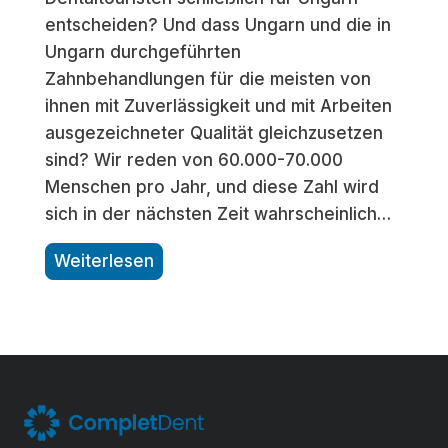
l
entscheiden? Und dass Ungarn und die in
—
Ungarn durchgeführten
e
Zahnbehandlungen für die meisten von
n
ihnen mit Zuverlässigkeit und mit Arbeiten
t
ausgezeichneter Qualität gleichzusetzen
d
sind? Wir reden von 60.000-70.000
e
Menschen pro Jahr, und diese Zahl wird
c
sich in der nächsten Zeit wahrscheinlich…
k
e
N
Weiterlesen
n
a
S
c
i
h
e
U
d
n
i
g
e