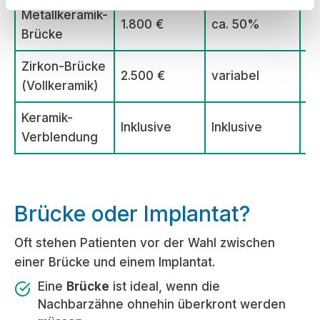
Metallkeramik-
1.800 €
ca. 50%
~
Brücke
Zirkon-Brücke
2.500 €
variabel
~
(Vollkeramik)
Keramik-
Inklusive
Inklusive
–
Verblendung
Brücke oder Implantat?
Oft stehen Patienten vor der Wahl zwischen
einer Brücke und einem Implantat.
Eine
Brücke
ist ideal, wenn die
Nachbarzähne ohnehin überkront werden