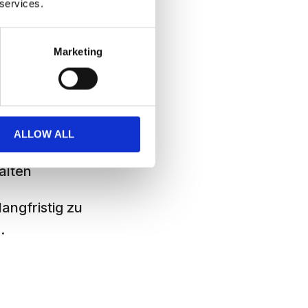
 services.
nd Essen nicht
Marketing
einem Mangel an
ALLOW ALL
alten
angfristig zu
.