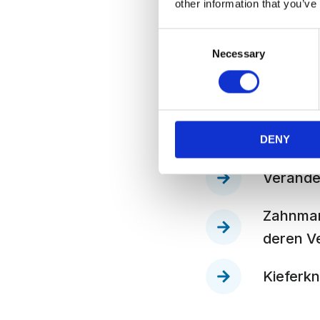
other information that you’ve
Verdauu
Consent
mehr mög
Necessary
Selection
Reduzier
Selbstve
Zurückh
DENY
Verände
Zahnmang
deren Ve
Kieferk