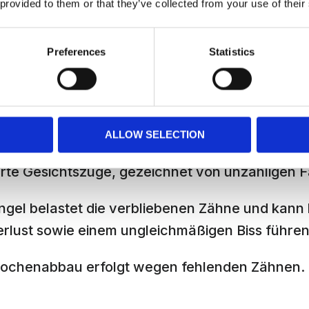
 provided to them or that they’ve collected from your use of their
ngsprobleme, da das ordnungsgemäße Kauen u
lich ist.
Preferences
Statistics
te Lebensqualität, begleitet von Ängsten und 
rtrauen.
altung beim Lächeln und Lachen.
ALLOW SELECTION
rte Gesichtszüge, gezeichnet von unzähligen F
el belastet die verbliebenen Zähne und kann l
rlust sowie einem ungleichmäßigen Biss führen
nochenabbau erfolgt wegen fehlenden Zähnen.