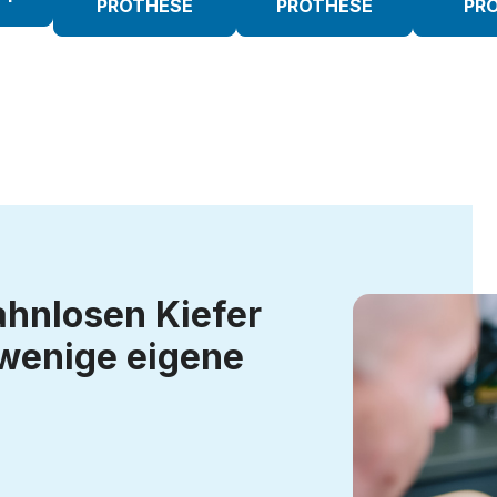
PROTHESE
PROTHESE
PR
ahnlosen Kiefer
 wenige eigene