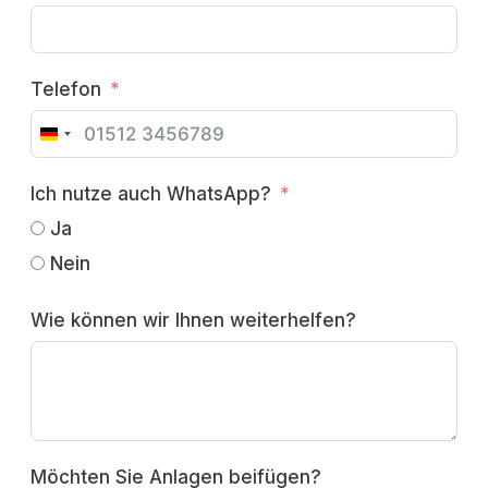
Telefon
G
E
Ich nutze auch WhatsApp?
R
Ja
M
A
Nein
N
Y
Wie können wir Ihnen weiterhelfen?
+
4
9
Möchten Sie Anlagen beifügen?