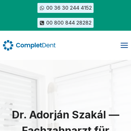
Zum
00 36 30 244 4152
Inhalt
springen
00 800 844 28282
Dr. Adorján Szakál —
Fachzahnarzt für