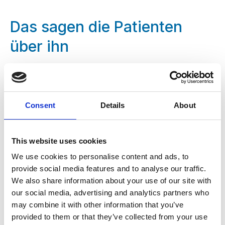
Das sagen die Patienten
über ihn
„Dr. Szakál vermittelt vom ersten Moment an
Sicherheit und Vertrauen.“
„Besonders beeindruckend sind seine
Consent
Details
About
ruhige Art und die schmerzfreie
Behandlung.“
This website uses cookies
„Auch komplexe Eingriffe wurden
professionell erklärt und sehr angenehm
We use cookies to personalise content and ads, to
durchgeführt.“
provide social media features and to analyse our traffic.
We also share information about your use of our site with
„Als Angstpatient habe ich mich während der
our social media, advertising and analytics partners who
gesamten Behandlung bestens aufgehoben
may combine it with other information that you’ve
gefühlt.“
provided to them or that they’ve collected from your use